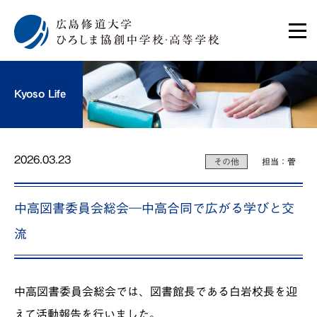
Kyoso Life
2026.03.23
その他
担当：菅
中高図書委員会総会―中高合同で広がる学びと交
流
中高図書委員会総会では、図書館長である白岩校長を迎
えて活動報告を行いました。