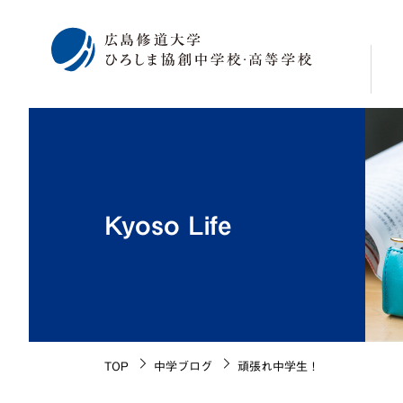
校
学
修
Kyoso Life
広
海
施
生
校
TOP
中学ブログ
頑張れ中学生！
沿