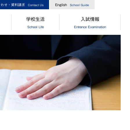
合わせ・資料請求
English
Contact Us
School Guide
学校生活
入試情報
School Life
Entrance Examination
指導
[中学]生徒の一日
［中学］オープンスクール
業生からのメッセージ
[高校]生徒の一日
［高校］オープンスクール
実績
クラブ活動
［中高］個別相談・説明会
指導
制服
［中高］学校案内
業生からのメッセージ
食堂
［中学］入試情報
[中学]生徒自治会
［高校］入試情報
[高校]生徒自治会
［中学］納付金・奨学金・授業
[中学]年間行事
［高校］納付金・奨学金・授業
[高校]年間行事