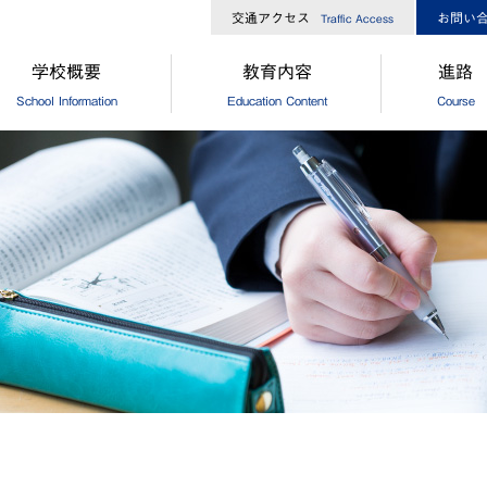
交通アクセス
お問い
Traffic Access
学校概要
教育内容
進路
School Information
Education Content
Course
長からのメッセージ
中高一貫コースについて
[中学]進路
校経営方針
[高校]コース制
[中学]卒
大ひろしま協創が目指す教育
[高校]特別進学コース
[高校]進路
島修道大学との連携
[高校]進学コース
[高校]進路
外協定校・姉妹校
探究
[高校]卒
設・設備
GCP
徒数
国際理解プログラム
歌・校章
"目指す教師像"を実現するために
革