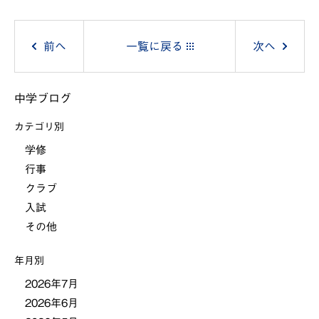
投
前へ
一覧に戻る
次へ
稿
中学ブログ
ナ
カテゴリ別
ビ
学修
行事
ゲ
クラブ
ー
入試
その他
シ
年月別
ョ
2026年7月
2026年6月
ン