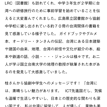
LRC（図書館）も訪れてくれ、中学３年生が２学期に台
湾への研修旅行のために事前学習を始めていることを伝
えると大変喜んでくれました。広島県立図書館から協創
中学校に貸し出されている約７０冊の台湾関係の書籍を
見て感激している様子でした。 ガイドブックやグルメ
本、オードリー・タンさんの伝記、台湾にある日本建築
や建国の由来、地理、台湾の妖怪や文化が紹介の本、絵
本や鉄道の話、小説・・・・ジャンルは様々です。お二
人が学ぶ国立台南大学の地理の教授が執筆された本があ
るのを発見して大感激していました。
桂さんから協創中学生へのメッセージです！ 「台湾に
は、素晴らしい魅力があります。 ICT先進国だし、気候
も温暖で生活しやすいし、日本との歴史的な関わりも深
い国です。 私は台湾に留学して、人が優しく、果物も美