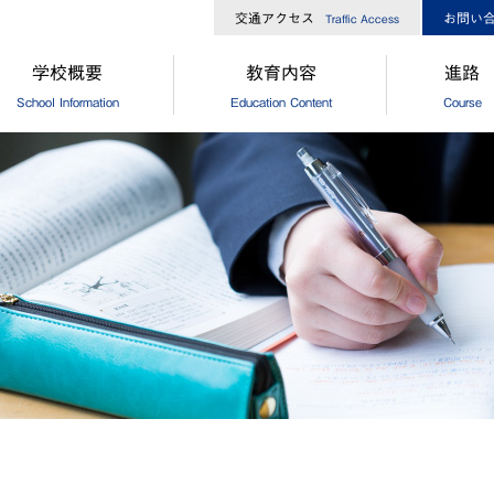
交通アクセス
お問い
Traffic Access
学校概要
教育内容
進路
School Information
Education Content
Course
長からのメッセージ
中高一貫コースについて
[中学]進路
校経営方針
[高校]コース制
[中学]卒
大ひろしま協創が目指す教育
[高校]特別進学コース
[高校]進路
島修道大学との連携
[高校]進学コース
[高校]進路
外協定校・姉妹校
探究
[高校]卒
設・設備
GCP
徒数
国際理解プログラム
歌・校章
"目指す教師像"を実現するために
革