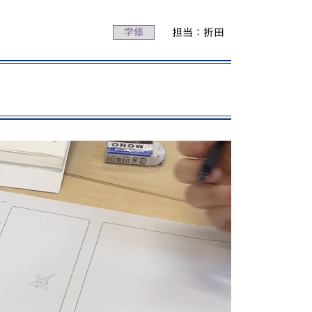
動画で分かる！修大協創ってこんな学校
学修
担当：折田
PICK UP STUDENTS