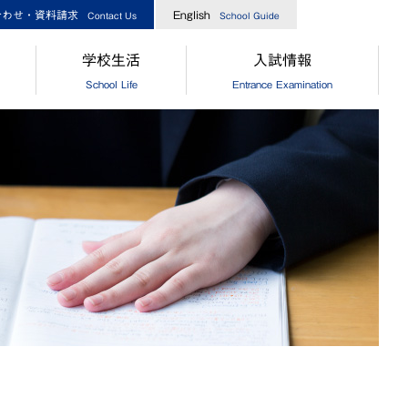
合わせ・資料請求
English
Contact Us
School Guide
学校生活
入試情報
School Life
Entrance Examination
指導
[中学]生徒の一日
［中学］オープンスクール
業生からのメッセージ
[高校]生徒の一日
［高校］オープンスクール
実績
クラブ活動
［中高］個別相談・説明会
指導
制服
［中高］学校案内
業生からのメッセージ
食堂
［中学］入試情報
[中学]生徒自治会
［高校］入試情報
[高校]生徒自治会
［中学］納付金・奨学金・授業
[中学]年間行事
［高校］納付金・奨学金・授業
[高校]年間行事