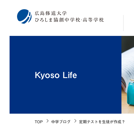
校
学
修
Kyoso Life
広
海
施
生
校
TOP
中学ブログ
定期テストを生徒が作成？
沿